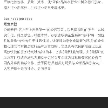
严格把控价格、质量、效率，使“肇科”品牌在行业中树立标杆形象，
成为行业新航标，引领行业走向更高水平。
Business purpose
经营宗旨
公司奉行“客户至上质量第一”的经营宗旨，以热情周到的服务，以诚
实守信、持之以恒，精益求精、积极进取的企业精神“肇科”将一如既
往地秉承“专业专注干通风领域，让肇科为您创造清新的环境”的企业
核心理念与时俱进推行品牌运营战略，塑造具有优良的性价比以及
高效快捷的服务特点以“诚信为本、务实创新强化管理、力创新高”的
经营方针打造充满活力和竞争力的百年企业为目标用务实的姿态与
国内外客商精诚合作，携手同行.共创美好明天!以全新品牌形象与广
大客户携手走向社会、走向世界