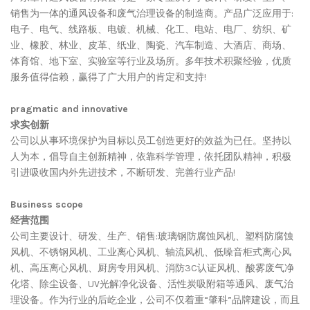
销售为一体的通风设备和废气治理设备的制造商。产品广泛应用于:
电子、电气、线路板、电镀、机械、化工、电站、电厂、纺织、矿
业、橡胶、林业、皮革、纸业、陶瓷、汽车制造、大酒店、商场、
体育馆、地下室、实验室等行业及场所。多年技术积聚经验，优质
服务值得信赖，赢得了广大用户的肯定和支持!
pragmatic and innovative
求实创新
公司以从事环境保护为目标以员工创造更好的效益为已任。坚持以
人为本，倡导自主创新精神，依靠科学管理，依托团队精神，积极
引进吸收国内外先进技术，不断研发、完善行业产品!
Business scope
经营范围
公司主要设计、研发、生产、销售:玻璃钢防腐蚀风机、塑料防腐蚀
风机、不锈钢风机、工业离心风机、轴流风机、低噪音柜式离心风
机、高压离心风机、厨房专用风机、消防3C认证风机、酸雾废气净
化塔、除尘设备、UV光解净化设备、活性炭吸附箱等通风、废气治
理设备。作为行业的后屹企业，公司不仅着重“肇科”品牌建设，而且