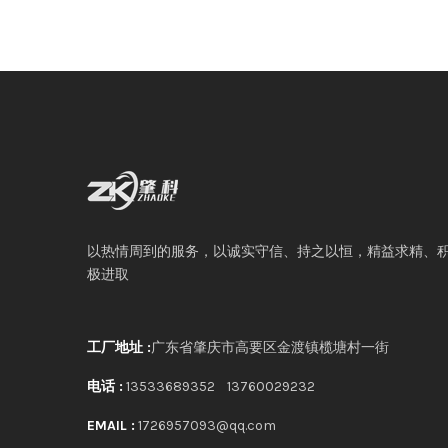
以热情周到的服务，以诚实守信、持之以恒，精益求精、
极进取
工厂地址 :
广东省肇庆市高要区金渡镇榄塘村一街
电话 :
13533689352
13760029232
EMAIL :
1726957093@qq.com