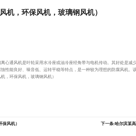
风机，环保风机，玻璃钢风机）
玻璃钢离心通风机是叶轮采用水冷座或油冷座经角带与电机传动。其好处是
腐蚀性能良好、噪音低、运转平稳等特点，是一种较为理想的防腐风机。
风机，环保风机，玻璃钢风机）
环保风机）
下一条:哈尔滨某