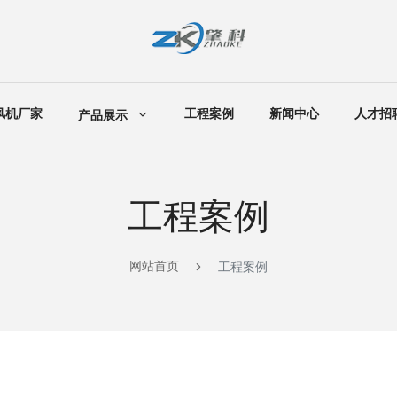
风机厂家
工程案例
新闻中心
人才招
产品展示
工程案例
网站首页
工程案例