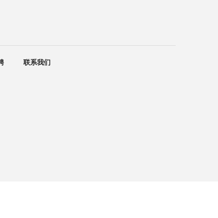
聘
联系我们